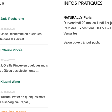
INFOS PRATIQUES
US
NATURALLY Paris
Jade Recherche
Du vendredi 29 mai au lundi 1er j
Parc des Expositions Hall 5.1 – 
28 mai 2026
Versailles
z Jade Recherche en quelques
é dans le Gers et …
Salon ouvert à tout public.
L’Oreille Pincée
27 mai 2026
 L’Oreille Pincée en quelques mots
 déjà eu des picotements …
Kiizumi Water
27 mai 2026
 Kiizumi Water en quelques mots
e suis Virginie Rapalli, …