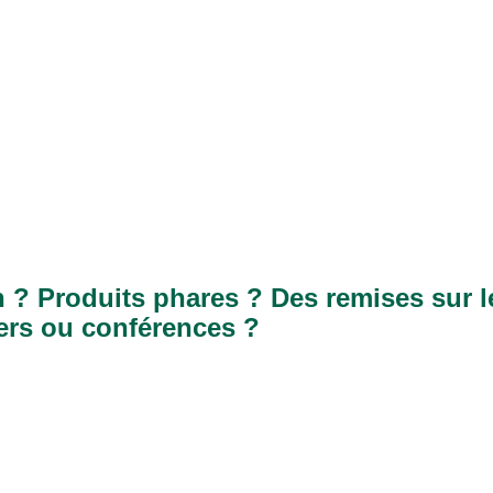
 ? Produits phares ? Des remises sur l
ers ou conféren
ces ?