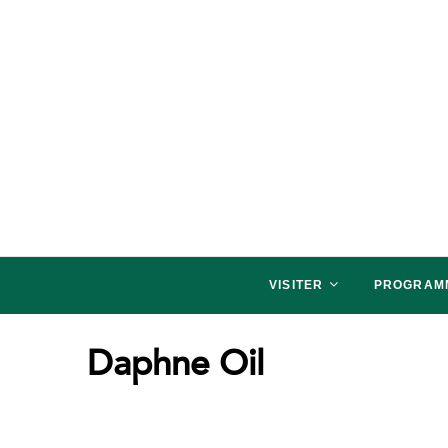
salon NATURALLY P
SALON NATURALLY PARIS, VENEZ SAVOU
VISITER
PROGRAM
Daphne Oil