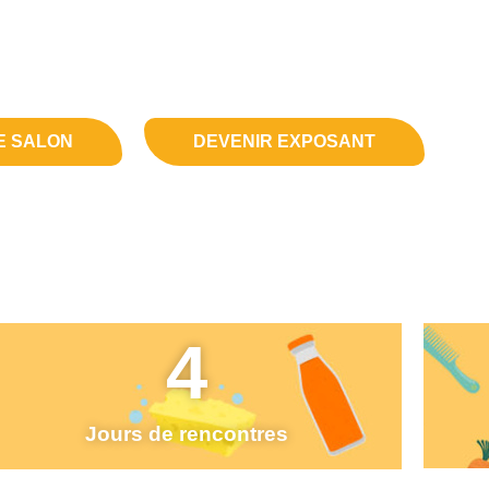
les visiteurs, exposants, in
partenaires.
E SALON
DEVENIR EXPOSANT
4
Jours de rencontres