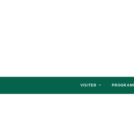
salon NATURALLY P
SALON NATURALLY PARIS, VENEZ SAVOU
VISITER
PROGRAM
L'édition