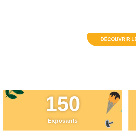
Un immense merci à tous 
DÉCOUVRIR L
150
Exposants