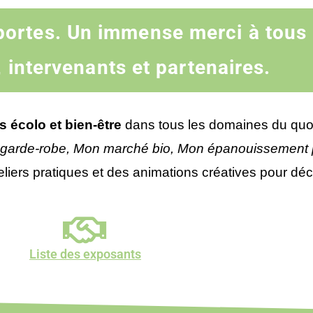
portes. Un immense merci à tous l
 intervenants et partenaires.
 écolo et bien-être
dans tous les domaines du quot
garde-robe, Mon marché bio, Mon épanouissement 
iers pratiques et des animations créatives pour décou
Liste des exposants