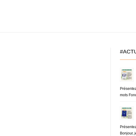
#ACT
Présente
mots Fond
Présentez
Bonjour, j