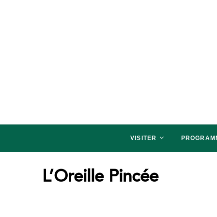
salon NATURALLY P
SALON NATURALLY PARIS, VENEZ SAVOU
VISITER
PROGRAM
L’Oreille Pincée