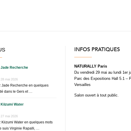
INFOS PRATIQUES
US
NATURALLY Paris
Jade Recherche
Du vendredi 29 mai au lundi 1er j
Parc des Expositions Hall 5.1 – 
28 mai 2026
Versailles
z Jade Recherche en quelques
é dans le Gers et …
Salon ouvert à tout public.
Kiizumi Water
27 mai 2026
 Kiizumi Water en quelques mots
e suis Virginie Rapalli, …