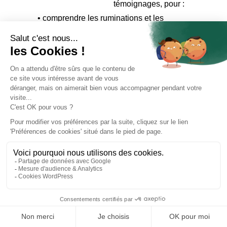
témoignages, pour :
• comprendre les ruminations et les
conséquences néfastes qu’elles peuvent
procurer (anxiété, troubles du sommeil,
procrastination, perfectionnisme,
mélancolie, troubles de l’humeur, etc.)
• repérer les « pensées hameçons » qui
vont à la pêche de notre attention pour
vampiriser notre esprit
• accueillir nos émotions sans les juger et
apprendre à les exprimer
• s’ancrer dans le moment présent et
prendre soin de soi grâce à de nombreux
exercices pratiques simples à appliquer
au quotidien.