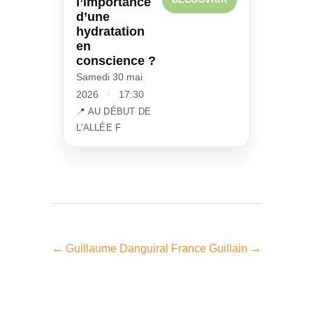
l’importance
d’une
hydratation
en
conscience ?
Samedi 30 mai
2026
·
17:30
📍 AU DÉBUT DE
L'ALLÉE F
←
Guillaume Danguiral
France Guillain
→