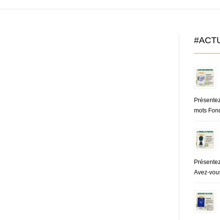
#ACT
Présente
mots Fond
Présentez
Avez-vous