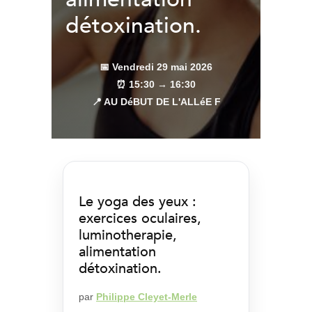
détoxination.
📅 Vendredi 29 mai 2026
⏰ 15:30 → 16:30
📍 AU DéBUT DE L'ALLéE F
Le yoga des yeux :
exercices oculaires,
luminotherapie,
alimentation
détoxination.
par
Philippe Cleyet-Merle