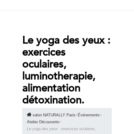
Le yoga des yeux :
exercices
oculaires,
luminotherapie,
alimentation
détoxination.
salon NATURALLY Paris
>
Événements
>
Atelier Découverte
>
Le yoga des yeux : exercices oculaires,