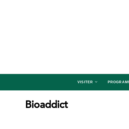
salon NATURALLY P
SALON NATURALLY PARIS, VENEZ SAVOU
VISITER
PROGRAM
Bioaddict