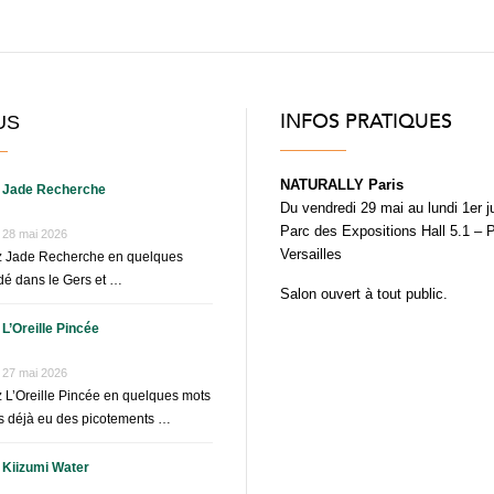
INFOS PRATIQUES
US
NATURALLY Paris
Jade Recherche
Du vendredi 29 mai au lundi 1er j
Parc des Expositions Hall 5.1 – 
28 mai 2026
Versailles
z Jade Recherche en quelques
é dans le Gers et …
Salon ouvert à tout public.
L’Oreille Pincée
27 mai 2026
 L’Oreille Pincée en quelques mots
 déjà eu des picotements …
Kiizumi Water