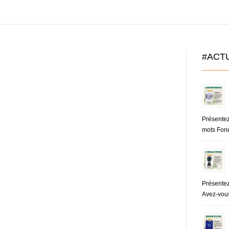
#ACT
Présente
mots Fond
Présentez
Avez-vous